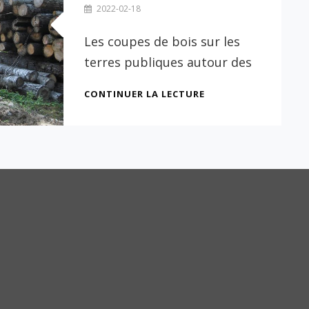
By
2022-02-18
Danielle
Pilon
Les coupes de bois sur les
terres publiques autour des
BLOQUER
CONTINUER LA LECTURE
DES
COUPES
FORESTIÈRES?