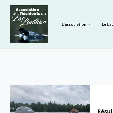
Skip
to
content
L’association
Le La
Résul