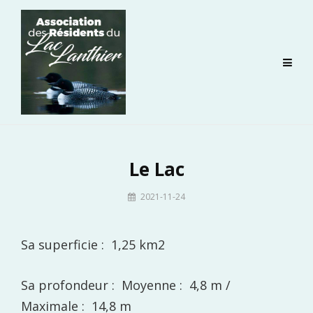
Skip
to
content
Le Lac
By
2021-11-24
admin-
laclanthier
Sa superficie : 1,25 km2
Sa profondeur : Moyenne : 4,8 m /
Maximale : 14,8 m