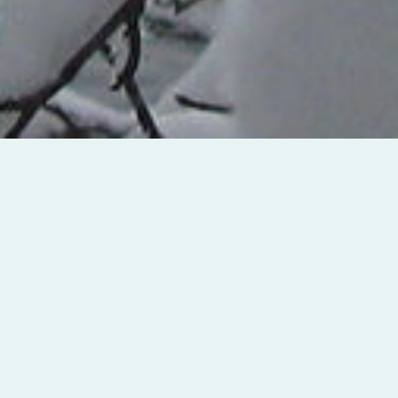
Ce site a été conçu afin de transmettre à tous
 nature qui les entoure et les moyens à prendre
etc.
hymétrique, ses grands herbiers, la qualité de