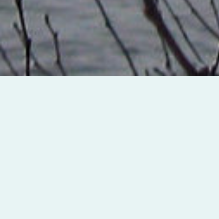
Nous sommes heureux de vous accueillir sur le s
les résidents et usagers du Lac Lanthier, toute
pour en profiter encore longtemps.
Vous y trouverez, entre autres :
De l’information sur notre association : son hist
Des informations sur le lac : sa dimension, sa 