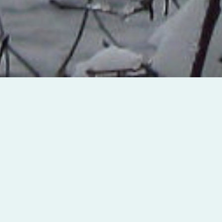
ite de l’Association des Résidents du Lac Lanthier. 
 l’information qui les aidera à mieux comprendre la
orique, ses réalisations, ses comités, ses activités, 
profondeur, les poissons qu’on y pêche, sa carte bat