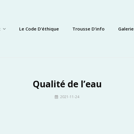
c
Le Code D’éthique
Trousse D’info
Galerie
Qualité de l’eau
By
2021-11-24
admin-
laclanthier