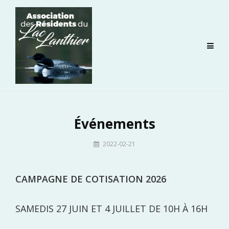
Skip
to
content
Événements
By
2022-02-21
admin-
laclanthier
CAMPAGNE DE COTISATION
2026
SAMEDIS 27 JUIN ET 4 JUILLET DE 10H À 16H